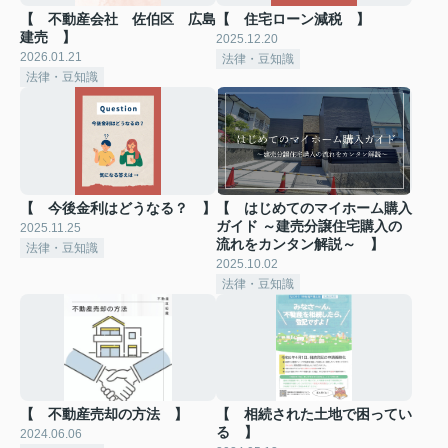
【 不動産会社 佐伯区 広島
【 住宅ローン減税 】
建売 】
2025.12.20
2026.01.21
法律・豆知識
法律・豆知識
【 今後金利はどうなる？ 】
【 はじめてのマイホーム購入
ガイド ～建売分譲住宅購入の
2025.11.25
流れをカンタン解説～ 】
法律・豆知識
2025.10.02
法律・豆知識
【 不動産売却の方法 】
【 相続された土地で困ってい
る 】
2024.06.06