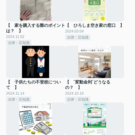
【 家を購入する際のポイント
【 ひろしま空き家の窓口 】
は？ 】
2024.03.04
2024.11.02
法律・豆知識
法律・豆知識
【 子供たちの不登校につい
【 ¨変動金利¨どうなる
て 】
の？ 】
2024.11.14
2024.10.10
法律・豆知識
法律・豆知識