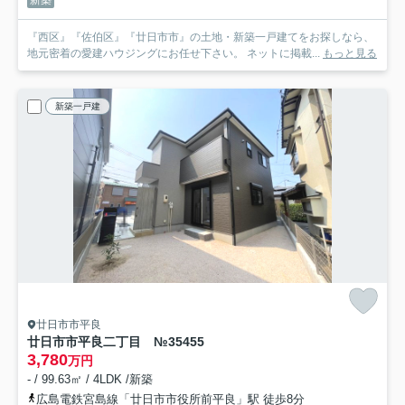
新築
『西区』『佐伯区』『廿日市市』の土地・新築一戸建てをお探しなら、
地元密着の愛建ハウジングにお任せ下さい。 ネットに掲載...
もっと見る
新築一戸建
廿日市市平良
廿日市市平良二丁目 №35455
3,780
万円
- / 99.63㎡ / 4LDK /新築
広島電鉄宮島線「廿日市市役所前平良」駅 徒歩8分