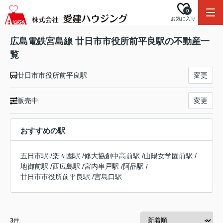
0
お気に入り
広島電鉄宮島線 廿日市市役所前平良駅の不動産一
覧
廿日市市役所前平良駅
変更
販売中
変更
おすすめの駅
五日市駅
/
楽々園駅
/
修大協創中高前駅
/
山陽女学園前駅
/
地御前駅
/
西広島駅
/
宮内串戸駅
/
阿品駅
/
廿日市市役所前平良駅
/
宮島口駅
3
件