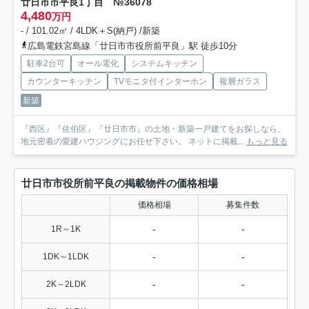
廿日市市平良1丁目 №36078
4,480
万円
- / 101.02㎡ / 4LDK＋S(納戸) /新築
広島電鉄宮島線「廿日市市役所前平良」駅 徒歩10分
駐車2台可
オール電化
システムキッチン
カウンターキッチン
TVモニタ付インターホン
複層ガラス
新築
『西区』『佐伯区』『廿日市市』の土地・新築一戸建てをお探しなら、
地元密着の愛建ハウジングにお任せ下さい。 ネットに掲載...
もっと見る
廿日市市役所前平良の掲載物件の価格相場
価格相場
募集件数
-
-
1R～1K
-
-
1DK～1LDK
-
-
2K～2LDK