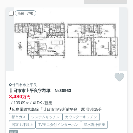
新築一戸建
廿日市市上平良
廿日市市上平良字郡塚 №36963
3,480
万円
- / 103.09㎡ / 4LDK /新築
広島電鉄宮島線「廿日市市役所前平良」駅 徒歩19分
都市ガス
システムキッチン
カウンターキッチン
浴室１坪以上
TVモニタ付インターホン
温水洗浄便座