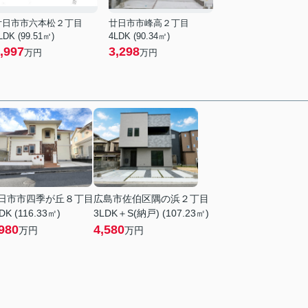
廿日市市六本松２丁目
廿日市市峰高２丁目
LDK (99.51㎡)
4LDK (90.34㎡)
,997
3,298
万円
万円
日市市四季が丘８丁目
広島市佐伯区隅の浜２丁目
DK (116.33㎡)
3LDK＋S(納戸) (107.23㎡)
980
4,580
万円
万円