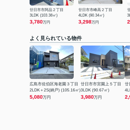
廿日市市阿品２丁目
廿日市市峰高２丁目
3LDK (103.38㎡)
4LDK (90.34㎡)
3
3,780
3,298
2
万円
万円
よく見られている物件
広島市佐伯区海老園３丁目
廿日市市宮園上５丁目
廿
2LDK＋2S(納戸) (105.16㎡)
3LDK (90.67㎡)
4L
5,080
3,980
2,
万円
万円