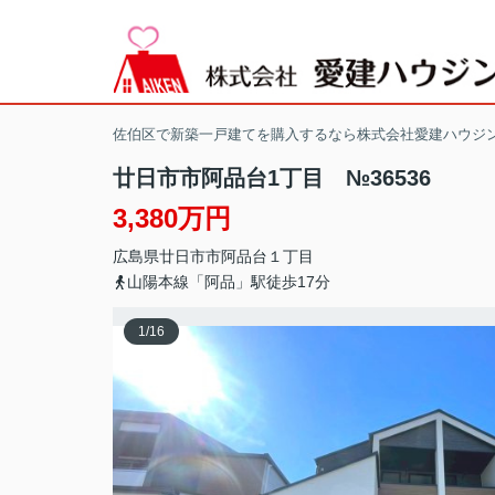
佐伯区で新築一戸建てを購入するなら株式会社愛建ハウジ
廿日市市阿品台1丁目 №36536
3,380万円
広島県
廿日市市
阿品台
１丁目
山陽本線「阿品」駅徒歩17分
1
/
16