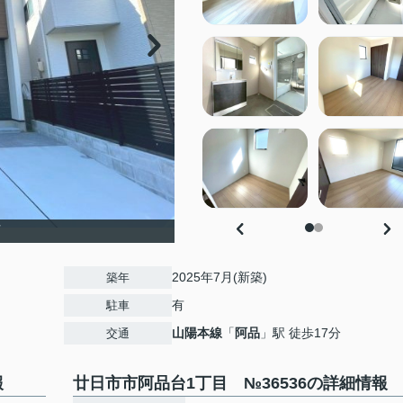
可
2025年7月(新築)
築年
有
駐車
山陽本線
「
阿品
」駅 徒歩17分
交通
報
廿日市市阿品台1丁目 №36536の詳細情報