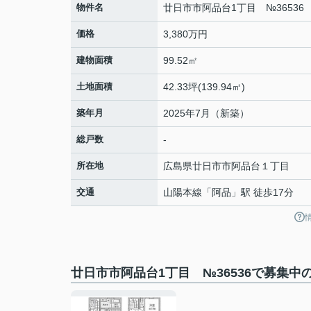
物件名
廿日市市阿品台1丁目 №36536
価格
3,380万円
建物面積
99.52㎡
土地面積
42.33坪(139.94㎡)
築年月
2025年7月（新築）
総戸数
-
所在地
広島県
廿日市市
阿品台
１丁目
交通
山陽本線
「
阿品
」駅 徒歩17分
廿日市市阿品台1丁目 №36536で募集中