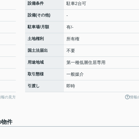
設備条件
駐車2台可
設備(その他)
-
駐車場/月額
有/-
土地権利
所有権
国土法届出
不要
用途地域
第一種低層住居専用
取引態様
一般媒介
引渡し
即時
情報の見方
情報
の物件