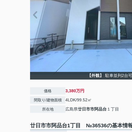
【外観】
駐車並列2台
3,380万円
価格
4LDK/99.52㎡
間取り/建物面積
広島県
廿日市市
阿品台
１丁目
所在地
廿日市市阿品台1丁目 №36536の基本情