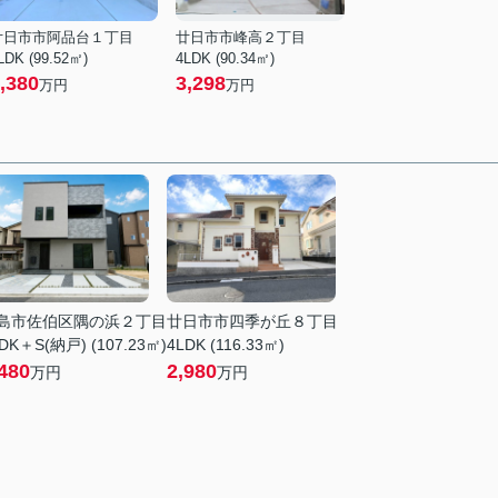
廿日市市阿品台１丁目
廿日市市峰高２丁目
LDK (99.52㎡)
4LDK (90.34㎡)
,380
3,298
万円
万円
島市佐伯区隅の浜２丁目
廿日市市四季が丘８丁目
DK＋S(納戸) (107.23㎡)
4LDK (116.33㎡)
480
2,980
万円
万円