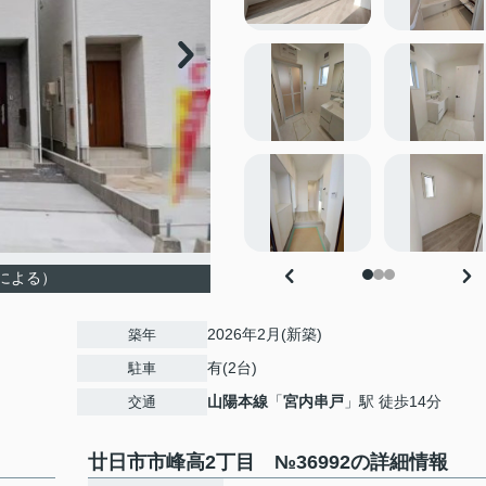
による）
2026年2月(新築)
築年
有(2台)
駐車
山陽本線
「
宮内串戸
」駅 徒歩14分
交通
廿日市市峰高2丁目 №36992の詳細情報