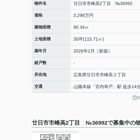
物件名
廿日市市峰高2丁目 №36992
価格
3,298万円
建物面積
90.34㎡
土地面積
35坪(115.71㎡)
築年月
2026年2月（新築）
総戸数
-
所在地
広島県
廿日市市
峰高
２丁目
交通
山陽本線
「
宮内串戸
」駅 徒歩14
廿日市市峰高2丁目 №36992で募集中の