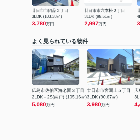
廿日市市阿品２丁目
廿日市市六本松２丁目
3LDK (103.38㎡)
3LDK (99.51㎡)
4
3,780
2,997
3
万円
万円
よく見られている物件
広島市佐伯区海老園３丁目
廿日市市宮園上５丁目
広
2LDK＋2S(納戸) (105.16㎡)
3LDK (90.67㎡)
3L
5,080
3,980
4,
万円
万円