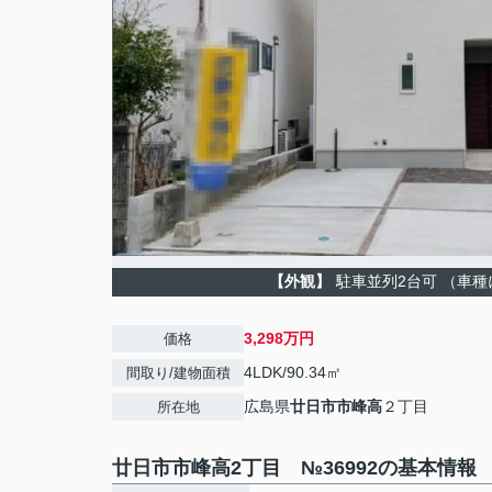
【外観】
駐車並列2台可 （車種
3,298万円
価格
4LDK/90.34㎡
間取り/建物面積
広島県
廿日市市
峰高
２丁目
所在地
廿日市市峰高2丁目 №36992の基本情報