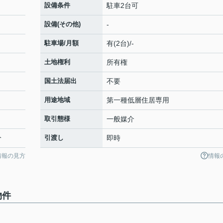
設備条件
駐車2台可
設備(その他)
-
駐車場/月額
有(2台)/-
土地権利
所有権
国土法届出
不要
用途地域
第一種低層住居専用
取引態様
一般媒介
分
引渡し
即時
情報の見方
情報
物件