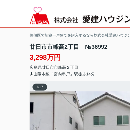
佐伯区で新築一戸建てを購入するなら株式会社愛建ハウジ
廿日市市峰高2丁目 №36992
3,298万円
広島県
廿日市市
峰高
２丁目
山陽本線「宮内串戸」駅徒歩14分
1
/
17