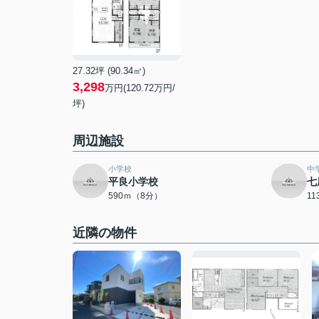
27.32坪 (90.34㎡)
3,298
万円(120.72万円/
坪)
周辺施設
小学校
中
平良小学校
七
590ｍ（8分）
1
近隣の物件