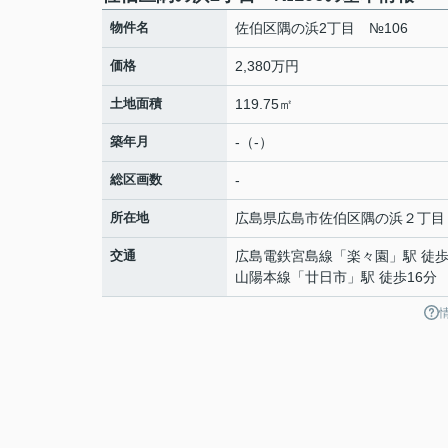
物件名
佐伯区隅の浜2丁目 №106
価格
2,380万円
土地面積
119.75㎡
築年月
-（-）
総区画数
-
所在地
広島県
広島市佐伯区
隅の浜
２丁目
交通
広島電鉄宮島線
「
楽々園
」駅 徒歩
山陽本線
「
廿日市
」駅 徒歩16分