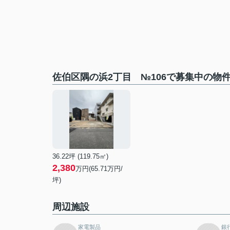
佐伯区隅の浜2丁目 №106で募集中の物
36.22坪 (119.75㎡)
2,380
万円(65.71万円/
坪)
周辺施設
家電製品
銀