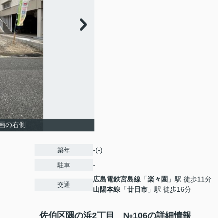
画の右側
-(-)
築年
-
駐車
広島電鉄宮島線
「
楽々園
」駅 徒歩11分
交通
山陽本線
「
廿日市
」駅 徒歩16分
佐伯区隅の浜2丁目 №106の詳細情報