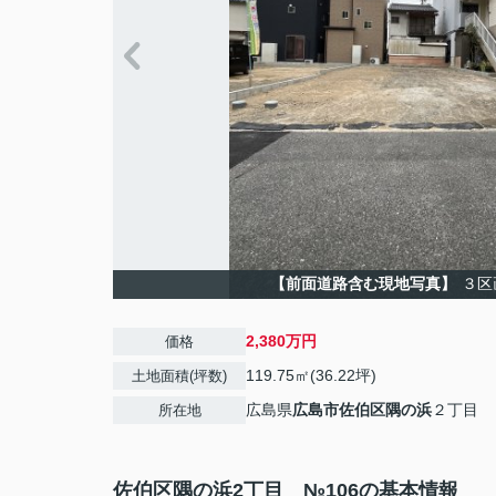
【前面道路含む現地写真】
３区
2,380万円
価格
119.75㎡(36.22坪)
土地面積(坪数)
広島県
広島市佐伯区
隅の浜
２丁目
所在地
佐伯区隅の浜2丁目 №106の基本情報