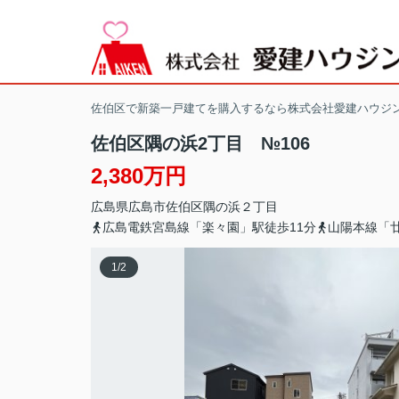
佐伯区で新築一戸建てを購入するなら株式会社愛建ハウジ
佐伯区隅の浜2丁目 №106
2,380万円
広島県
広島市佐伯区
隅の浜
２丁目
広島電鉄宮島線「楽々園」駅徒歩11分
山陽本線「廿
1
/
2