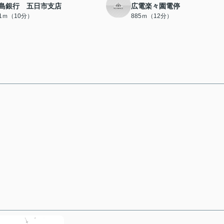
島銀行 五日市支店
広電楽々園電停
81ｍ（10分）
885ｍ（12分）