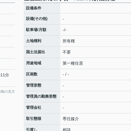
設備条件
設備(その他)
-
駐車場/月額
-/-
土地権利
所有権
国土法届出
不要
用途地域
第一種住居
区画数
- / -
11分
管理形態
-
情報の見方
管理員の勤務形態
-
管理会社
-
取引態様
専任媒介
引渡し
相談