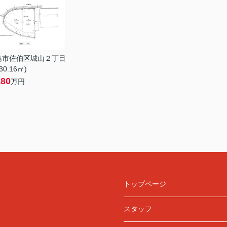
島市佐伯区城山２丁目
230.16㎡)
180
万円
トップページ
スタッフ