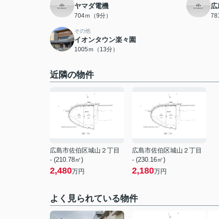
ヤマダ電機
広
704ｍ（9分）
7
その他
イオンタウン楽々園
1005ｍ（13分）
近隣の物件
広島市佐伯区城山２丁目
広島市佐伯区城山２丁目
- (210.78㎡)
- (230.16㎡)
2,480
2,180
万円
万円
よく見られている物件