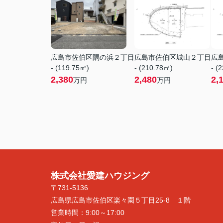
広島市佐伯区隅の浜２丁目
広島市佐伯区城山２丁目
広
- (119.75㎡)
- (210.78㎡)
- (
2,380
2,480
2,
万円
万円
株式会社愛建ハウジング
〒731-5136
広島県広島市佐伯区楽々園５丁目25-8 １階
営業時間：
9:00～17:00