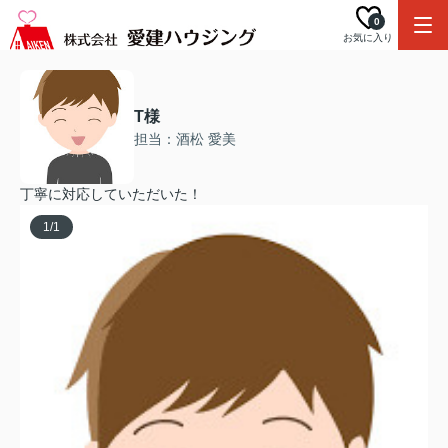
0
お気に入り
T様
担当：酒松 愛美
丁寧に対応していただいた！
1
/
1