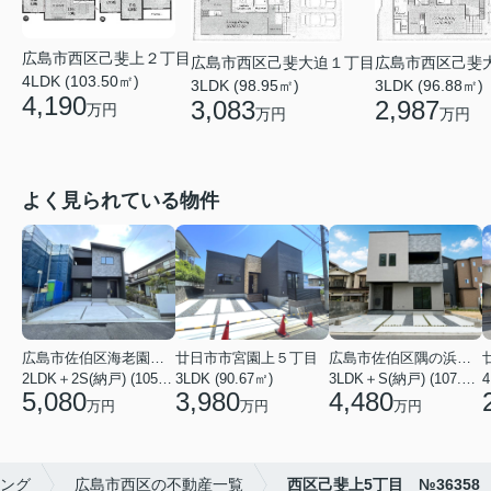
広島市西区己斐上２丁目
広島市西区己斐
広島市西区己斐大迫１丁目
4LDK (103.50㎡)
3LDK (96.88㎡)
3LDK (98.95㎡)
4,190
2,987
3,083
万円
万円
万円
よく見られている物件
広島市佐伯区海老園３丁目
廿日市市宮園上５丁目
広島市佐伯区隅の浜２丁目
2LDK＋2S(納戸) (105.16㎡)
3LDK (90.67㎡)
3LDK＋S(納戸) (107.23㎡)
4
5,080
3,980
4,480
万円
万円
万円
ング
広島市西区の不動産一覧
西区己斐上5丁目 №36358