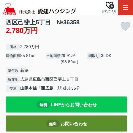
0
お気に入り
西区己斐上5丁目 №36358
2,780万円
2,780万円
価格
85.81㎡
29.91坪
3LDK
建物面積
土地面積
間取り
(98.89㎡)
新築
築年数
広島県
広島市西区
己斐上
５丁目
所在地
山陽本線
「
西広島
」駅 徒歩35分
交通
LINEからお問い合わせ
無料
お問い合わせ
無料