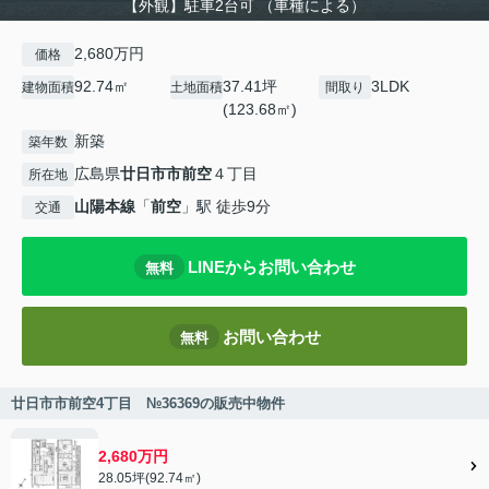
【外観】駐車2台可 （車種による）
2,680万円
価格
92.74㎡
37.41坪
3LDK
建物面積
土地面積
間取り
(123.68㎡)
新築
築年数
広島県
廿日市市
前空
４丁目
所在地
山陽本線
「
前空
」駅 徒歩9分
交通
LINEからお問い合わせ
無料
お問い合わせ
無料
廿日市市前空4丁目 №36369の販売中物件
2,680万円
28.05坪(92.74㎡)