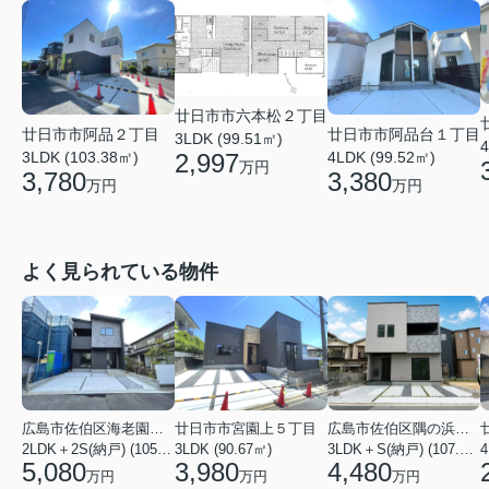
廿日市市六本松２丁目
廿日市市阿品２丁目
廿日市市阿品台１丁目
3LDK (99.51㎡)
4
2,997
3LDK (103.38㎡)
4LDK (99.52㎡)
万円
3,780
3,380
万円
万円
よく見られている物件
広島市佐伯区海老園３丁目
廿日市市宮園上５丁目
広島市佐伯区隅の浜２丁目
2LDK＋2S(納戸) (105.16㎡)
3LDK (90.67㎡)
3LDK＋S(納戸) (107.23㎡)
4
5,080
3,980
4,480
万円
万円
万円