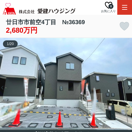
0
お気に入り
廿日市市前空4丁目 №36369
2,680万円
1
/
20