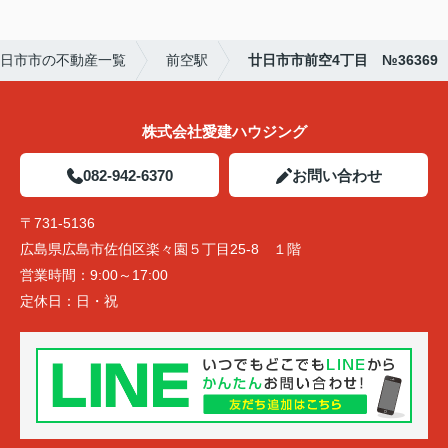
日市市の不動産一覧
前空駅
廿日市市前空4丁目 №36369
株式会社愛建ハウジング
082-942-6370
お問い合わせ
〒731-5136
広島県広島市佐伯区楽々園５丁目25-8 １階
営業時間：
9:00～17:00
定休日：
日・祝