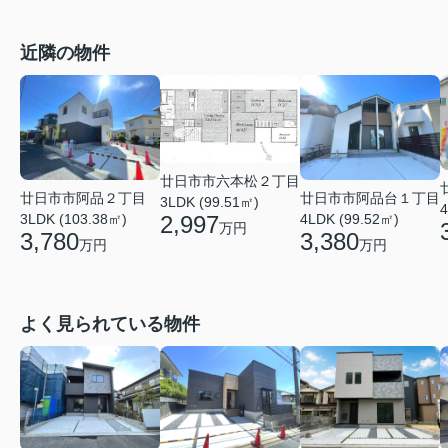
近隣の物件
廿日市市六本松２丁目
廿日市市阿品２丁目
廿日市市阿品台１丁目
3LDK (99.51㎡)
4
2,997
3LDK (103.38㎡)
4LDK (99.52㎡)
万円
3,780
3,380
万円
万円
よく見られている物件