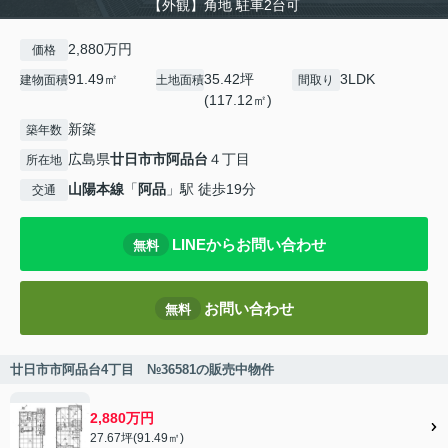
【外観】角地 駐車2台可
2,880万円
価格
91.49㎡
35.42坪
3LDK
建物面積
土地面積
間取り
(117.12㎡)
新築
築年数
広島県
廿日市市
阿品台
４丁目
所在地
山陽本線
「
阿品
」駅 徒歩19分
交通
LINEからお問い合わせ
無料
お問い合わせ
無料
廿日市市阿品台4丁目 №36581の販売中物件
2,880万円
27.67坪(91.49㎡)