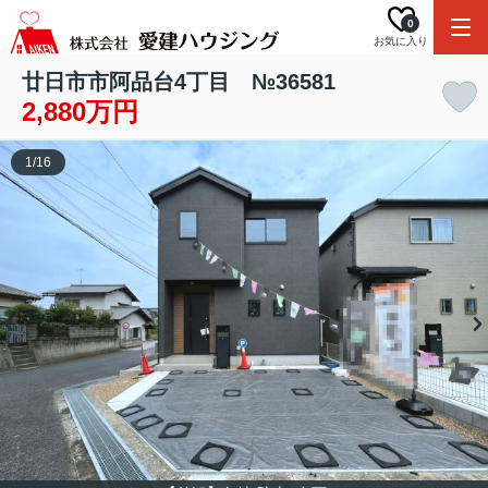
0
お気に入り
廿日市市阿品台4丁目 №36581
2,880万円
1
/
16