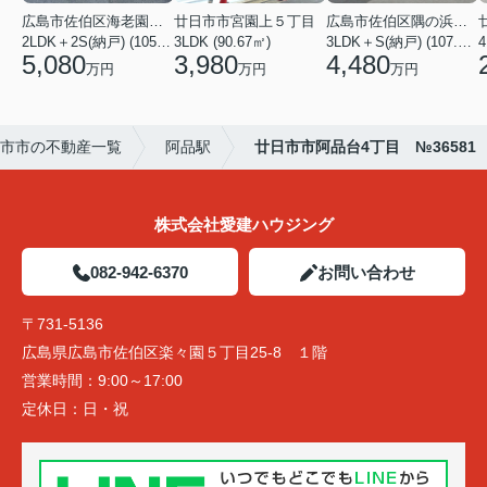
広島市佐伯区海老園３丁目
廿日市市宮園上５丁目
広島市佐伯区隅の浜２丁目
2LDK＋2S(納戸) (105.16㎡)
3LDK (90.67㎡)
3LDK＋S(納戸) (107.23㎡)
4
5,080
3,980
4,480
万円
万円
万円
市市の不動産一覧
阿品駅
廿日市市阿品台4丁目 №36581
株式会社愛建ハウジング
082-942-6370
お問い合わせ
〒731-5136
広島県広島市佐伯区楽々園５丁目25-8 １階
営業時間：
9:00～17:00
定休日：
日・祝